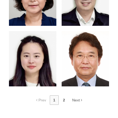
ertongbupastor@kap
교육전도사 | 유년부 | 특
cq.org
별활동위원회
중국어예배부 고등부/얼
퉁부
cmchoir@kapcq.org
협력전도사 | 중국어예
youerbupastor@kapc
배부 찬양대
q.org
중국어예배부 교육부
Prev
1
2
Next