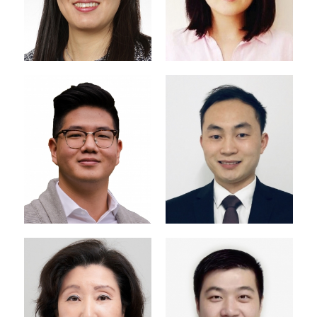
미주크리스천신문사
목회비서 | 유아부
joshua.h.woo@gmail.
com
중국어예배부 청년부
영어 대학부
elementarypastor@k
apcq.org