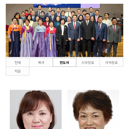
전체
목사
전도사
시무장로
사역장로
직원
district2pastor@kapc
district1pastor@kapc
q.org
q.org