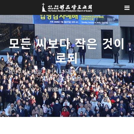
Sketchbook5, 스케치북5
Sketchbook5, 스케치북5
모든 씨보다 작은 것이
로되
자란 후에는 풀보다 커서 나무가 되매 공중의 새들이 와서
그 가지에 깃들이느니라 (마 13:32)
〉
환영합니다
〉
섬기는 사람들