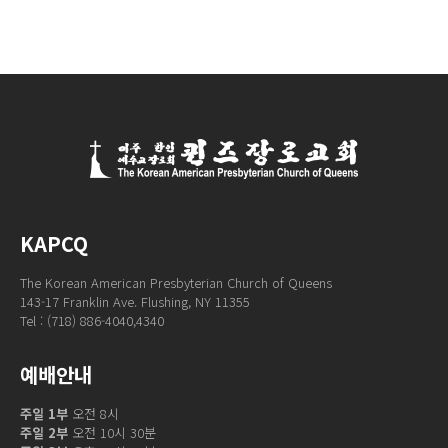
KAPCQ
The Korean American Presbyterian Church of Queens
143-17 Franklin Ave. Flushing, NY 11355
Tel : (718) 886-4040,4340
예배안내
주일 1부
오전 8시
주일 2부
오전 10시 30분