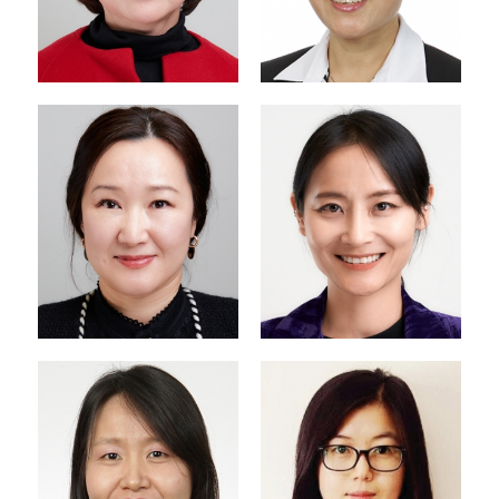
제1교구장
제2교구장
prekpastor@kapcq.or
newcomerpastor@ka
g
pcq.org
교육전도사 | 유치부 | 킹
새가족 | 서무행정
스아카데미 | 대외서무
행정
secretarypastor@kap
chpress2@kapcq.org
cq.org