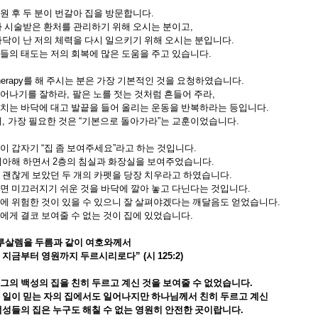
원 후 두 분이 번갈아 집을 방문합니다
.
가 시술받은 환처를 관리하기 위해 오시는 분이고
,
바닥이 난 저의 체력을 다시 일으키기 위해 오시는 분입니다
.
들의 태도는 저의 회복에 많은 도움을 주고 있습니다
.
herapy
를 해 주시는 분은 가장 기본적인 것을 요청하였습니다
.
일어나기를 잘하라
,
팔은 노를 젓는 것처럼 흔들어 주라
,
치는 바닥에 대고 발끝을 들어 올리는 운동을 반복하라는 등입니다
.
때
,
가장 필요한 것은
“
기본으로 돌아가라
”
는 교훈이었습니다
.
분이 갑자기
“
집 좀 보여주세요
”
라고 하는 것입니다
.
의아해 하면서
2
층의 침실과 화장실을 보여주었습니다
.
 괜찮게 보았던 두 개의 카펫을 당장 치우라고 하였습니다
.
면 미끄러지기 쉬운 것을 바닥에 깔아 놓고 다닌다는 것입니다
.
에 위험한 것이 있을 수 있으니 잘 살펴야겠다는 깨달음도 얻었습니다
.
에게 결코 보여줄 수 없는 것이 집에 있었습니다
.
루살렘을 두름과 같이 여호와께서
 지금부터 영원까지 두르시리로다
” (
시
125:2)
그의 백성의 집을 친히 두르고 계신 것을 보여줄 수 없었습니다
.
 일이 믿는 자의 집에서도 일어나지만 하나님께서 친히 두르고 계신
백성들의 집은 누구도 해칠 수 없는 영원히 안전한 곳이랍니다
.