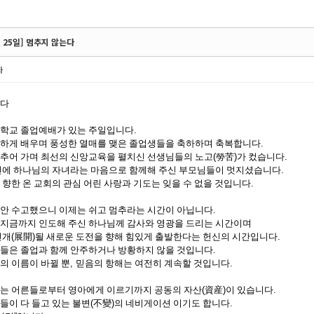
월 25일] 멈추지 않는다
사
는다
학교 졸업예배가 있는 주일입니다
.
하게 배우며 풍성한 열매를 맺은 졸업생들을 축하하며 축복합니다
.
추어 가며 최선의 신앙교육을 펼치신 선생님들의 노고
(
勞苦
)
가 컸습니다
.
전에 하나님의 자녀라는 마음으로 함께해 주신 부모님들이 멋지셨습니다
.
 향한 온 교회의 관심 어린 사랑과 기도는 잊을 수 없을 것입니다
.
안 수고했으니 이제는 쉬고 멈추라는 시간이 아닙니다
.
지금까지 인도해 주신 하나님께 감사와 영광을 드리는 시간이며
전개
(
展開
)
될 새로운 도전을 향해 힘있게 출발한다는 헌신의 시간입니다
.
들은 졸업과 함께 안주하거나 방황하지 않을 것입니다
.
의 이름이 바뀔 뿐
,
믿음의 항해는 여전히 계속할 것입니다
.
는 어른들로부터 영아에게 이르기까지 공동의 자산
(
資産
)
이 있습니다
.
들이 다 들고 있는 불변
(
不變
)
의 네비게이션 이기도 합니다
.