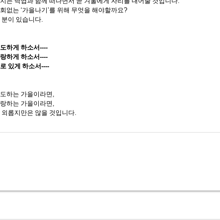
지는 낙엽과 함께 떠나면서 곧 겨울에게 자리를 내어줄 것입니다
.
후회없는
‘
가을나기
’
를 위해 무엇을 해야할까요
?
 분이 있습니다
.
기도하게 하소서
----
사랑하게 하소서
----
로 있게 하소서
----
기도하는 가을이라면
,
사랑하는 가을이라면
,
 외롭지만은 않을 것입니다
.