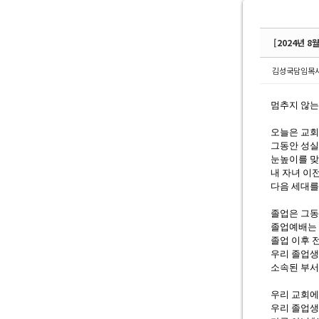
[2024년 8
김성국담임목
멈추지 않
오늘은 교회
그동안 성실
눈높이를 맞
내 자녀 이
다음 세대를
졸업은 그동
졸업예배는 
졸업 이후 
우리 졸업생
소속된 부서
우리 교회에
우리 졸업생