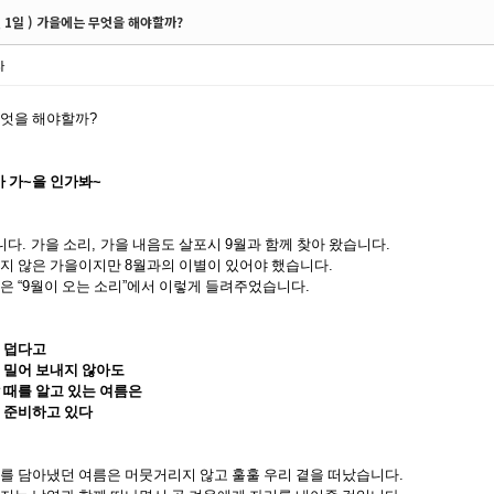
월 1일 ) 가을에는 무엇을 해야할까?
사
무엇을 해야할까
?
 가
~
을 인가봐
~
니다
.
가을 소리
,
가을 내음도 살포시
9
월과 함께 찾아 왔습니다
.
익지 않은 가을이지만
8
월과의 이별이 있어야 했습니다
.
인은
“9
월이 오는 소리
”
에서 이렇게 들려주었습니다
.
 덥다고
 밀어 보내지 않아도
 때를 알고 있는 여름은
 준비하고 있다
를 담아냈던 여름은 머뭇거리지 않고 훌훌 우리 곁을 떠났습니다
.