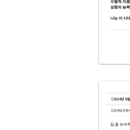
수평적 자원
성령의 능력
나는 이 시
[2024년 8
김성국담임목
집 좀 보여