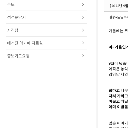
주보
(2024년 9
성경문답서
김성국담임목
사진첩
가을에는 
매거진 아가페 자료실
아
~
가을인가
중보기도요청
9
월이 왔습
아직은 농
김영남 시
덥다고 너무
저리 가라고
머물고 떠날
이미 이별을
많은 이야기