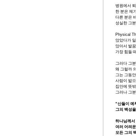
병원에서 퇴
한 분은 제
다른 분은 
성실한 그분
Physical T
앉았다가 
앉아서 발꿈
가장 힘들 
그러다 그
왜 그럴까 
그는 그동안
사람이 밟으
집안에 뜻밖
그러나 그분
“
산들이 예
그의 백성을
하나님께서 
여러 어려운
모든 그의 