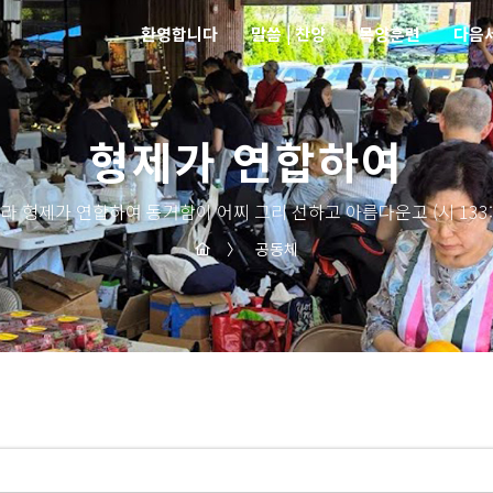
환영합니다
말씀 | 찬양
목양훈련
다음
형제가 연합하여
라 형제가 연합하여 동거함이 어찌 그리 선하고 아름다운고 (시 133:
〉
공동체