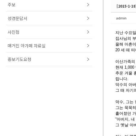
주보
[2015-1-
성경문답서
admin
사진첩
지난 수요일
집사님의 부
올해 아흔이
매거진 아가페 자료실
20 세 때
중보기도요청
이산가족의 
현재 1,0
추운 겨울 
립니다.
덕수의 아버
그 때 자기
덕수, 그는
그는 묵묵히
흩어졌던 가
“아버지, 
그 옛날 아