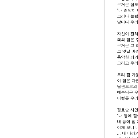
무거운 짐도
"내 죄악이 
그러나 놀랍
날마다 우리
자신이 전혀
죄의 짐은 
무거운 그 
그 옛날 바
흉악한 죄의
그리고 우리
우리 짐 가
이 짐은 다
남편으로의 
예수님은 우
이렇듯 우리
정호승 시인
"내 등에 
내 등에 짐
이제 보니 
... 내 나