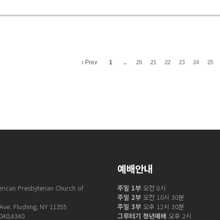
Prev
1
...
20
21
22
23
24
25
예배안내
ican Presbyterian Church of
주일 1부
오전 8시
주일 2부
오전 10시 30분
Ave. Flushing, NY 11355
주일 3부
오후 12시 30분
4040,4340
그루터기 청년예배
오후 2시