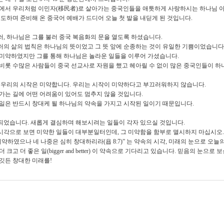
땅에서 우리처럼 이민자(移民者)로 살아가는 중국인들을
애틋하게 사랑하시는 하나님 
기도하며 준비해 온 중국어 예배가 드디어 오늘 첫 발을
내딛게 된 것입니다.
, 하나님은 그를 불러 중국 복음화의 문을 열도록 하셨습니다.
러의 삶의 법칙은 하나님의 뜻이었고 그 뜻 앞에 순종하는 것이 유일한
기쁨이었습니다
 미약하였지만 그를 통해 하나님은 놀라운 일들을 이루어
가셨습니다.
 비롯 수많은 사람들이 중국 선교사로 자원을 했고 헤아릴 수
없이 많은 중국인들이 하
, 우리의 시작은 미약합니다. 우리는 시작이 미약하다고 부끄러워하지
않습니다.
가는 길에 어떤 어려움이 있어도 멈추지 않을 것입니다.
 일은 반드시 창대케 될 하나님의 약속을 가지고 시작된 일이기
때문입니다.
되었습니다. 새롭게 결심하며 해보시려는 일들이 각자 있으실 것입니다.
시각으로 보면 미약한 일들이 대부분일터인데, 그 미약함을 함부로
멸시하지 마십시오
미약하였으나 네 나중은 심히 창대하리라(욥 8:7)” 는
약속의 시각, 미래의 눈으로 오늘
더 크고 더
좋은 일(bigger and better) 이 약속으로 기다리고 있습니다. 믿음의 눈으로 
깃든 창대한 미래를!