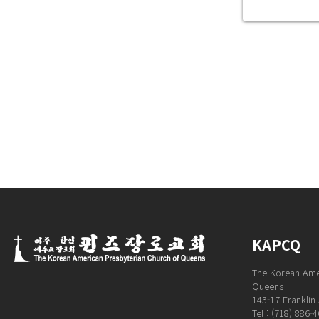
KAPCQ
The Korean Amer
Queens
143-17 Franklin 
Tel : (718) 886-