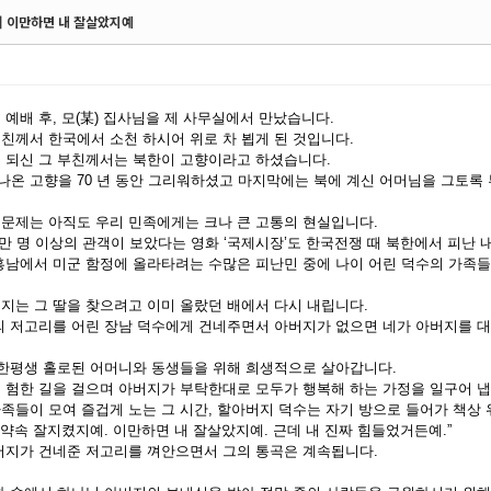
18] 이만하면 내 잘살았지예
 예배 후, 모(某) 집사님을 제 사무실에서 만났습니다.
친께서 한국에서 소천 하시어 위로 차 뵙게 된 것입니다.
 되신 그 부친께서는 북한이 고향이라고 하셨습니다.
 떠나온 고향을 70 년 동안 그리워하셨고 마지막에는 북에 계신 어머님을 그토록
문제는 아직도 우리 민족에게는 크나 큰 고통의 현실입니다.
00 만 명 이상의 관객이 보았다는 영화 ‘국제시장’도 한국전쟁 때 북한에서 피난
흥남에서 미군 함정에 올라타려는 수많은 피난민 중에 나이 어린 덕수의 가족
지는 그 딸을 찾으려고 이미 올랐던 배에서 다시 내립니다.
의 저고리를 어린 장남 덕수에게 건네주면서 아버지가 없으면 네가 아버지를 
 한평생 홀로된 어머니와 동생들을 위해 희생적으로 살아갑니다.
 험한 길을 걸으며 아버지가 부탁한대로 모두가 행복해 하는 가정을 일구어 냅
족들이 모여 즐겁게 노는 그 시간, 할아버지 덕수는 자기 방으로 들어가 책상 
내 약속 잘지켰지예. 이만하면 내 잘살았지예. 근데 내 진짜 힘들었거든예.”
버지가 건네준 저고리를 껴안으면서 그의 통곡은 계속됩니다.