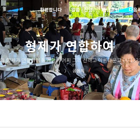
환영합니다
말씀 | 찬양
목양훈련
다음
형제가 연합하여
라 형제가 연합하여 동거함이 어찌 그리 선하고 아름다운고 (시 133:
〉
공동체