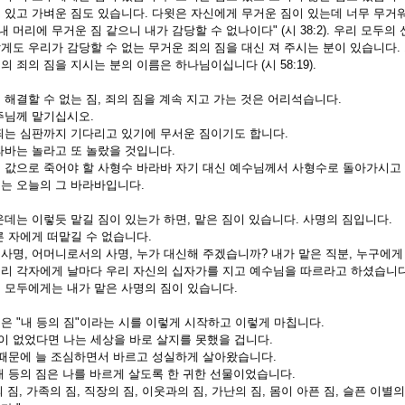
 있고 가벼운 짐도 있습니다. 다윗은 자신에게 무거운 짐이 있는데 너무 무거
내 머리에 무거운 짐 같으니 내가 감당할 수 없나이다" (시 38:2). 우리 모두
게도 우리가 감당할 수 없는 무거운 죄의 짐을 대신 져 주시는 분이 있습니다.
의 죄의 짐을 지시는 분의 이름은 하나님이십니다 (시 58:19).
 해결할 수 없는 짐, 죄의 짐을 계속 지고 가는 것은 어리석습니다.
주님께 맡기십시오.
죄는 심판까지 기다리고 있기에 무서운 짐이기도 합니다.
라바는 놀라고 또 놀랐을 것입니다.
 값으로 죽어야 할 사형수 바라바 자기 대신 예수님께서 사형수로 돌아가시고 
는 오늘의 그 바라바입니다.
운데는 이렇듯 맡길 짐이 있는가 하면, 맡은 짐이 있습니다. 사명의 짐입니다.
른 자에게 떠맡길 수 없습니다.
사명, 어머니로서의 사명, 누가 대신해 주겠습니까? 내가 맡은 직분, 누구에
리 각자에게 날마다 우리 자신의 십자가를 지고 예수님을 따르라고 하셨습니다
 모두에게는 내가 맡은 사명의 짐이 있습니다.
은 "내 등의 짐"이라는 시를 이렇게 시작하고 이렇게 마칩니다.
짐이 없었다면 나는 세상을 바로 살지를 못했을 겁니다.
 때문에 늘 조심하면서 바르고 성실하게 살아왔습니다.
내 등의 짐은 나를 바르게 살도록 한 귀한 선물이었습니다.
라의 짐, 가족의 짐, 직장의 짐, 이웃과의 짐, 가난의 짐, 몸이 아픈 짐, 슬픈