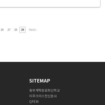
26
27
28
29
Next
SITEMAP
동부개혁장로회신학교
미주크리스천신문사
QPEM