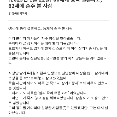
62세에 손주 본 사람
김성국담임목사
60
세에 총각 결혼하고
, 62
세에 손주 본 사람
여러 분야의 의사들이 자주 병상을 찾아왔습니다
.
죽자마자 곧 장기이식을 해야 했기 때문입니다
.
보호자가 아무도 없기에 환자 스스로 이미 여러 장기기증 사인을 해
놓은 터입니다
.
그런데 문제는 진단만큼
,
생각만큼 빨리 죽지 않는다는 것이었습니
다
.
직장암 말기
4
개월 시한부 인생으로 진단받아 대장을 많이 잘라내어
소장을 몸 밖으로 빼놓고 살고 있었는데
죽을 시간이 되어도 너무 안 죽으니
‘
장기기증자
’
로서 너무 미안했다
는 것입니다
.
그래서 기도 제목은
“
빨리 죽여 주옵소서
”
이였답니다
.
그러던 그가 죽지 않고 점점 회복되었습니다
.
장을 이어 소장도 안으
로 넣었습니다
.
그의 장기를 기다리다 실망한 사람들
(?)
도 있었겠지만
,
그는 다시 살
아났습니다
.