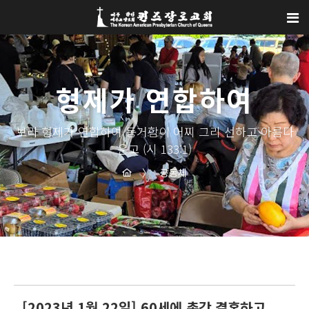
Sketchbook5, 스케치북5
Sketchbook5, 스케치북5
형제가 연합하여
보라 형제가 연합하여 동거함이 어찌 그리 선하고 아름다
운고 (시 133:1)
〉
공동체
[2023년 1월 22일] 60세에 총각 결혼하고,