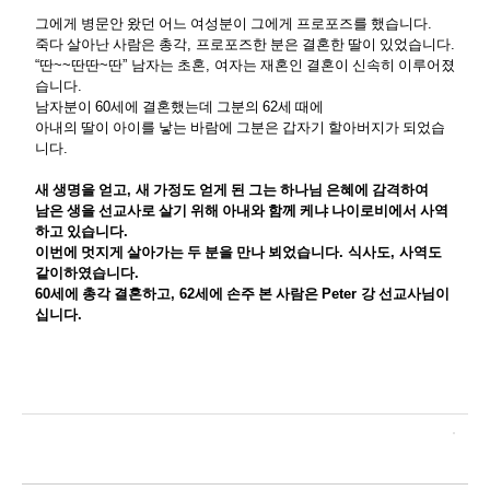
그에게 병문안 왔던 어느 여성분이 그에게 프로포즈를 했습니다
.
죽다 살아난 사람은 총각
,
프로포즈한 분은 결혼한 딸이 있었습니다
.
“
딴
~~
딴딴
~
딴
”
남자는 초혼
,
여자는 재혼인 결혼이 신속히 이루어졌
습니다
.
남자분이
60
세에 결혼했는데 그분의
62
세 때에
아내의 딸이 아이를 낳는 바람에 그분은 갑자기 할아버지가 되었습
니다
.
새 생명을 얻고
,
새 가정도 얻게 된 그는 하나님 은혜에 감격하여
남은 생을 선교사로 살기 위해 아내와 함께 케냐 나이로비에서 사역
하고 있습니다
.
이번에 멋지게 살아가는 두 분을 만나 뵈었습니다
.
식사도
,
사역도
같이하였습니다
.
60
세에 총각 결혼하고
, 62
세에 손주 본 사람은
Peter
강 선교사님이
십니다
.