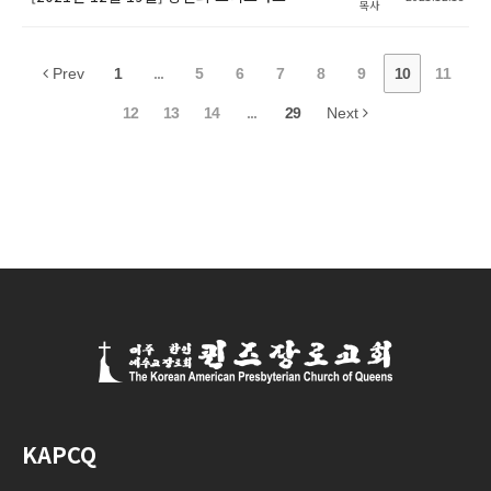
목사
Prev
1
...
5
6
7
8
9
10
11
12
13
14
...
29
Next
KAPCQ