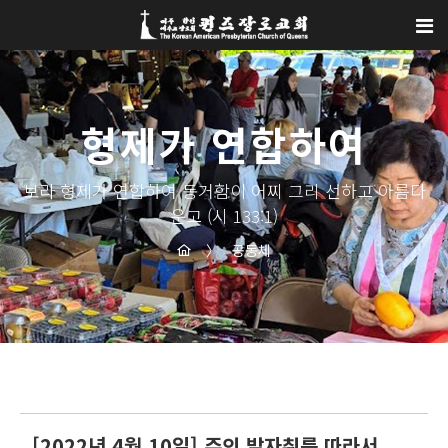
Sketchbook5, 스케치북5
Sketchbook5, 스케치북5
형제가 연합하여
보라 형제가 연합하여 동거함이 어찌 그리 선하고 아름다
운고 (시 133:1)
〉
공동체
[2022년 4월 10일] 주의 발자취를 따라서