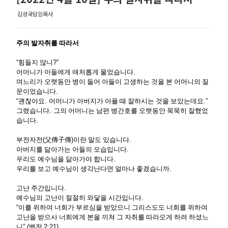
김성국담임목사
주의 발자취를 따라서
“
힘들지 않니
?”
어머니가 아들에게 애처롭게 물었습니다
.
며느리가 오랫동안 병이 들어 아들이 고생하는 것을 본 어머니의 질
문이었습니다
.
“
괜찮아요
.
어머니가 아버지가 아플 때 잘하시는 것을 보았는데요
.”
그랬습니다
.
그의 어머니는 남편 병간호를 오랫동안 묵묵히 잘했었
습니다
.
부전자전
(
父傳子傳
)
이란 말도 있습니다
.
아버지를 닮아가는 아들의 모습입니다
.
우리도 예수님을 닮아가야 합니다
.
우리를 보고 예수님이 생각난다면 얼마나 좋겠습니까
.
고난 주간입니다
.
예수님의 고난이 절절히 와닿을 시간입니다
.
“
이를 위하여 너희가 부르심을 받았으니 그리스도도 너희를 위하여
고난을 받으사 너희에게 본을 끼쳐 그 자취를 따라오게 하려 하셨느
니
” (
벧전
2:21)