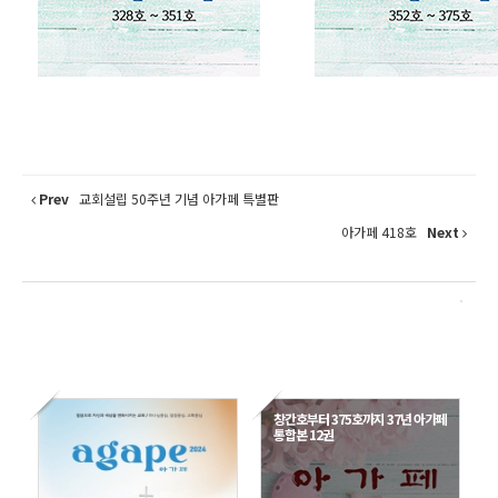
Prev
교회설립 50주년 기념 아가페 특별판
아가페 418호
Next
창간호부터 375호까지 37년 아가페
통합본 12권