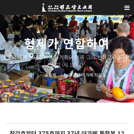
Sketchbook5, 스케치북5
Sketchbook5, 스케치북5
형제가 연합하여
보라 형제가 연합하여 동거함이 어찌 그리 선하고 아름다
운고 (시 133:1)
〉
공동체
〉
매거진 아가페 자료실
창간호부터 375호까지 37년 아가페 통합본 12