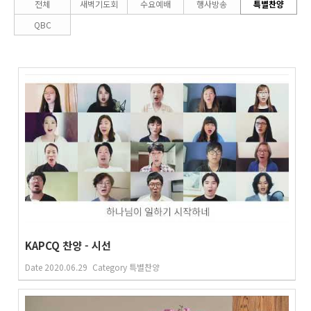
전체
새벽기도회
수요예배
행사방송
특별찬양
QBC
KAPCQ 찬양 - 시선
Date
2020.06.29
Category
특별찬양