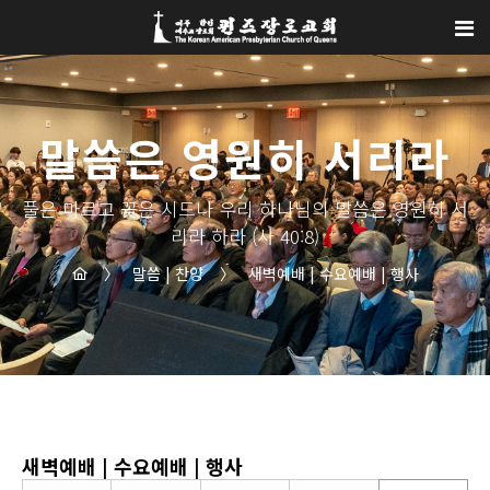
Sketchbook5, 스케치북5
Sketchbook5, 스케치북5
말씀은 영원히 서리라
풀은 마르고 꽃은 시드나 우리 하나님의 말씀은 영원히 서
리라 하라 (사 40:8)
〉
말씀 | 찬양
〉
새벽예배 | 수요예배 | 행사
새벽예배 | 수요예배 | 행사