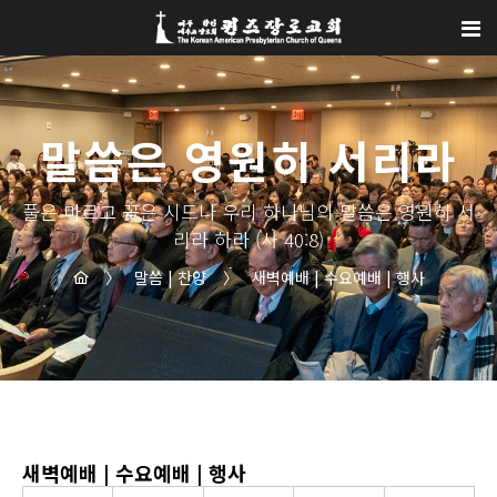
Sketchbook5, 스케치북5
Sketchbook5, 스케치북5
말씀은 영원히 서리라
풀은 마르고 꽃은 시드나 우리 하나님의 말씀은 영원히 서
리라 하라 (사 40:8)
〉
말씀 | 찬양
〉
새벽예배 | 수요예배 | 행사
새벽예배 | 수요예배 | 행사