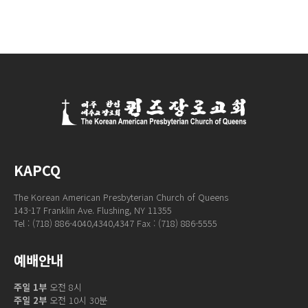
KAPCQ
The Korean American Presbyterian Church of Queens
143-17 Franklin Ave. Flushing, NY 11355
Tel : (718) 886-4040,4340,4347 Fax : (718) 886-5555
예배안내
주일 1부
오전 8시
주일 2부
오전 10시 30분