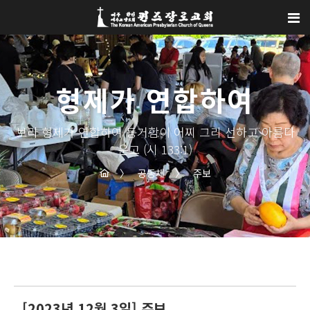
Sketchbook5, 스케치북5
Sketchbook5, 스케치북5
형제가 연합하여
보라 형제가 연합하여 동거함이 어찌 그리 선하고 아름다
운고 (시 133:1)
〉
공동체
〉
주보
[2023년 12월 3일] 주보