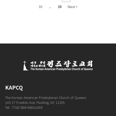
10
...
19
Next
KAPCQ
The Korean American Presbyterian Church of Queens
143-17 Franklin Ave. Flushing, NY 11355
Tel : (718) 886-4040,4340