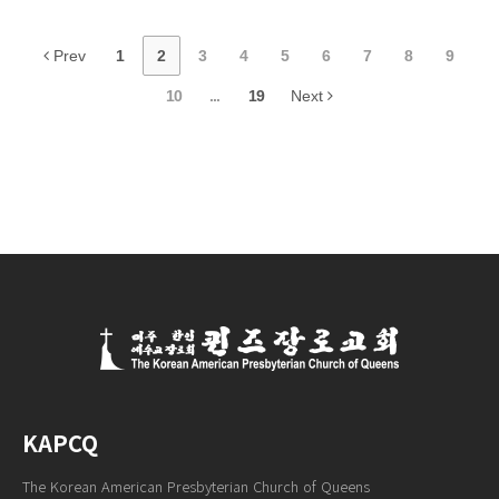
Prev
1
2
3
4
5
6
7
8
9
10
...
19
Next
KAPCQ
The Korean American Presbyterian Church of Queens