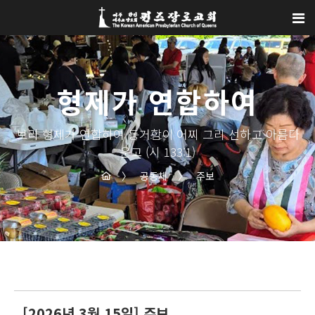
Sketchbook5, 스케치북5
Sketchbook5, 스케치북5
형제가 연합하여
보라 형제가 연합하여 동거함이 어찌 그리 선하고 아름다
운고 (시 133:1)
〉
공동체
〉
주보
[2026년 3월 15일] 주보