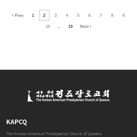
Prev
1
2
3
4
5
6
7
8
9
10
...
19
Next
KAPCQ
The Korean American Presbyterian Church of Queens