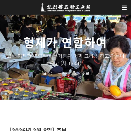
Sketchbook5, 스케치북5
Sketchbook5, 스케치북5
형제가 연합하여
보라 형제가 연합하여 동거함이 어찌 그리 선하고 아름다
운고 (시 133:1)
〉
공동체
〉
주보
[2026년 2월 8일] 주보