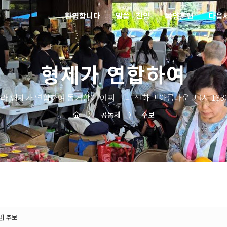
환영합니다
말씀 | 찬양
목양훈련
다음
형제가 연합하여
라 형제가 연합하여 동거함이 어찌 그리 선하고 아름다운고 (시 133:
〉
공동체
〉
주보
일] 주보