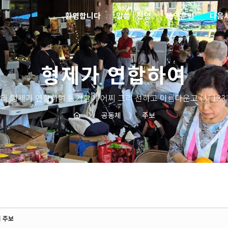
환영합니다
말씀 | 찬양
목양훈련
다음
형제가 연합하여
라 형제가 연합하여 동거함이 어찌 그리 선하고 아름다운고 (시 133:
〉
공동체
〉
주보
] 주보