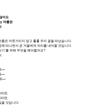
 않아도
는 여름은
다
여름은 머뭇거리지 않고 훌훌 우리 곁을 떠났습니다
.
함께 떠나면서 곧 겨울에게 자리를 내어줄 것입니다
.
나기
’
를 위해 무엇을 해야할까요
?
다
.
서
----
서
----
서
----
이라면
,
이라면
,
않을 것입니다
.