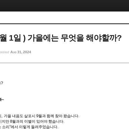
 9월 1일 ) 가을에는 무엇을 해야할까?
Aug 31, 2024
posted
까
?
봐
~
리
,
가을 내음도 살포시
9
월과 함께 찾아 왔습니다
.
을이지만
8
월과의 이별이 있어야 했습니다
.
는 소리
”
에서 이렇게 들려주었습니다
.