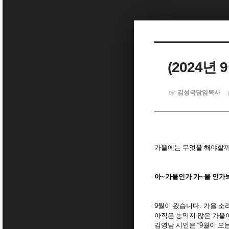
Sketchbook5, 스케치북5
(2024년
Sketchbook5, 스케치북5
김성국담임목사
by
가을에는 무엇을 해야할
아
~
가을인가 가
~
을 인가
9
월이 왔습니다
.
가을 소
아직은 농익지 않은 가
김영남 시인은
“9
월이 오