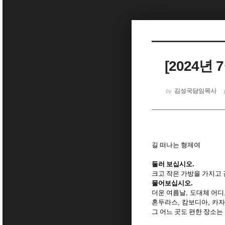
Sketchbook5, 스케치북5
[2024년
Sketchbook5, 스케치북5
김성국담임목사
by
길 떠나는 형제여
둘러 보십시오
.
크고 작은 가방을 가지고
물어보십시오
.
더운 여름날
,
도대체 어디
혼두라스
,
캄보디아
,
카자
그 어느 곳도 편한 장소는