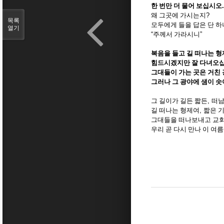
한 번만 더 물어 보십시오
.
왜 그곳에 가시는지
?
목록
모두에게 들을 답은 단 
열기
“
주께서 가라시니
”
복음을 들고 길 떠나는 
힘드시겠지만 잘 다녀오
그대들이 가는 곳은 거친
그러나 그 광야에 샘이 
그 길이가 길든 짧든
,
떠남
길 떠나는 형제여
,
짧은 
그대들을 떠나보내고 교회
우리 곧 다시 만나 이 여