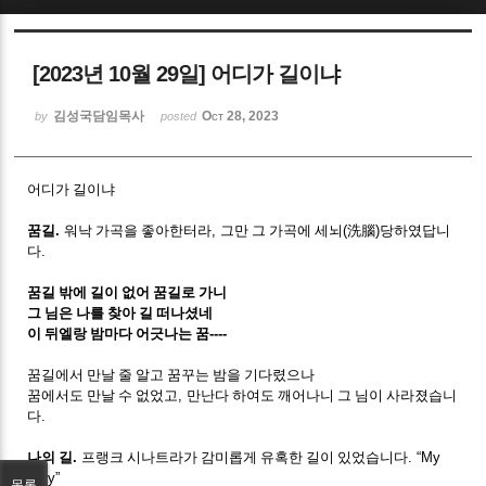
Sketchbook5, 스케치북5
[2023년 10월 29일] 어디가 길이냐
김성국담임목사
Oct 28, 2023
by
posted
어디가 길이냐
Sketchbook5, 스케치북5
꿈길
.
워낙 가곡을 좋아한터라
,
그만 그 가곡에 세뇌
(
洗腦
)
당하였답니
다
.
꿈길 밖에 길이 없어 꿈길로 가니
그 님은 나를 찾아 길 떠나셨네
이 뒤엘랑 밤마다 어긋나는 꿈
----
꿈길에서 만날 줄 알고 꿈꾸는 밤을 기다렸으나
꿈에서도 만날 수 없었고
,
만난다 하여도 깨어나니 그 님이 사라졌습니
다
.
나의 길
.
프랭크 시나트라가 감미롭게 유혹한 길이 있었습니다
. “My
Way”
목록