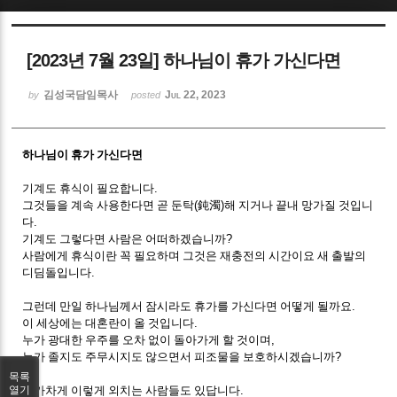
Sketchbook5, 스케치북5
[2023년 7월 23일] 하나님이 휴가 가신다면
김성국담임목사
Jul 22, 2023
by
posted
하나님이 휴가 가신다면
Sketchbook5, 스케치북5
기계도 휴식이 필요합니다
.
그것들을 계속 사용한다면 곧 둔탁
(
鈍濁
)
해 지거나 끝내 망가질 것입니
다
.
기계도 그렇다면 사람은 어떠하겠습니까
?
사람에게 휴식이란 꼭 필요하며 그것은 재충전의 시간이요 새 출발의
디딤돌입니다
.
그런데 만일 하나님께서 잠시라도 휴가를 가신다면 어떻게 될까요
.
이 세상에는 대혼란이 올 것입니다
.
누가 광대한 우주를 오차 없이 돌아가게 할 것이며
,
누가 졸지도 주무시지도 않으면서 피조물을 보호하시겠습니까
?
목록
기가차게 이렇게 외치는 사람들도 있답니다
.
열기