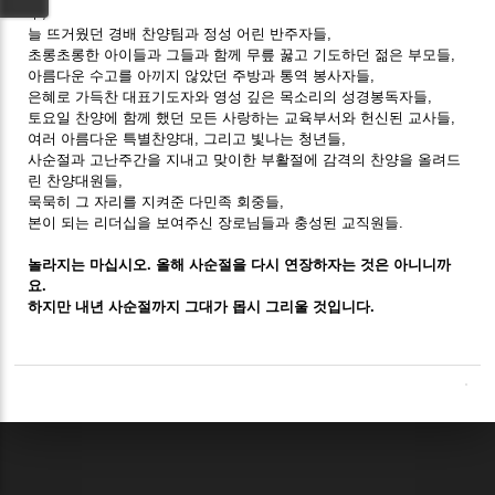
부,
늘 뜨거웠던 경배 찬양팀과 정성 어린 반주자들,
초롱초롱한 아이들과 그들과 함께 무릎 꿇고 기도하던 젊은 부모들,
아름다운 수고를 아끼지 않았던 주방과 통역 봉사자들,
은혜로 가득찬 대표기도자와 영성 깊은 목소리의 성경봉독자들,
토요일 찬양에 함께 했던 모든 사랑하는 교육부서와 헌신된 교사들,
여러 아름다운 특별찬양대, 그리고 빛나는 청년들,
사순절과 고난주간을 지내고 맞이한 부활절에 감격의 찬양을 올려드
린 찬양대원들,
묵묵히 그 자리를 지켜준 다민족 회중들,
본이 되는 리더십을 보여주신 장로님들과 충성된 교직원들.
놀라지는 마십시오. 올해 사순절을 다시 연장하자는 것은 아니니까
요.
하지만 내년 사순절까지 그대가 몹시 그리울 것입니다.