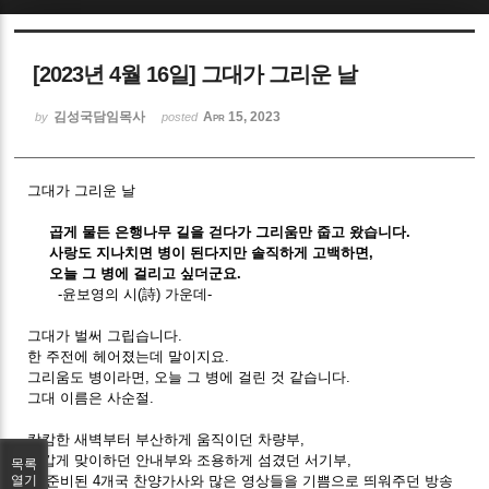
Sketchbook5, 스케치북5
[2023년 4월 16일] 그대가 그리운 날
김성국담임목사
Apr 15, 2023
by
posted
그대가 그리운 날
Sketchbook5, 스케치북5
곱게 물든 은행나무 길을 걷다가 그리움만 줍고 왔습니다.
사랑도 지나치면 병이 된다지만 솔직하게 고백하면,
오늘 그 병에 걸리고 싶더군요.
-윤보영의 시(詩) 가운데-
그대가 벌써 그립습니다.
한 주전에 헤어졌는데 말이지요.
그리움도 병이라면, 오늘 그 병에 걸린 것 같습니다.
그대 이름은 사순절.
캄캄한 새벽부터 부산하게 움직이던 차량부,
반갑게 맞이하던 안내부와 조용하게 섬겼던 서기부,
목록
잘 준비된 4개국 찬양가사와 많은 영상들을 기쁨으로 띄워주던 방송
열기