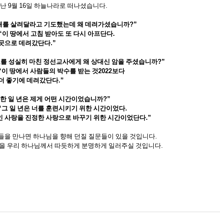
지난
9
월
16
일 하늘나라로 떠나셨습니다
.
내를 살려달라고 기도했는데 왜 데려가셨습니까
?”
“
이 땅에서 고침 받아도 또 다시 아프단다
.
 곳으로 데려갔단다
.”
를 성실히 마친 정선교사에게 왜 상대신 암을 주셨습니까
?”
“
이 땅에서 사람들의 박수를 받는 것
2022
보다
 더 좋기에 데려갔단다
.”
한 일 년은 제게 어떤 시간이었습니까
?”
“
그 일 년은 너를 훈련시키기 위한 시간이었다
.
인 사랑을 진정한 사랑으로 바꾸기 위한 시간이었단다
.”
일들을 만나면 하나님을 향해 던질 질문들이 있을 것입니다
.
을 우리 하나님께서 따듯하게 분명하게 일러주실 것입니다
.