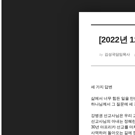
Sketchbook5, 스케치북5
[2022년 
Sketchbook5, 스케치북5
김성국담임목사
by
세 가지 답변
삶에서 너무 힘든 일을 
하나님께서 그 질문에 세
강병권 선교사님은 우리 
선교사님의 아내는 정혜
30
년 아프리카 선교를 
사역하러 돌아오는 길에 