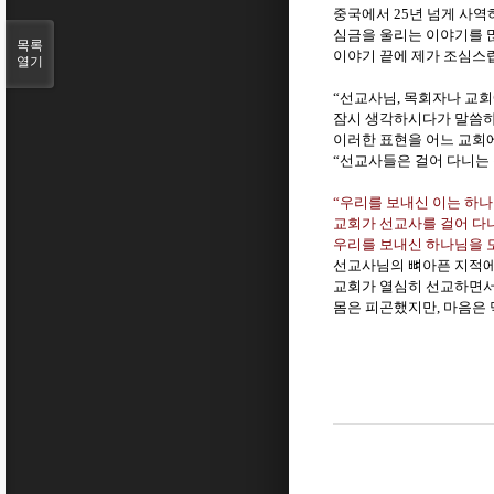
중국에서
25
년 넘게 사역
심금을 울리는 이야기를 
목록
이야기 끝에 제가 조심
열기
“
선교사님
,
목회자나 교회
잠시 생각하시다가 말씀
이러한 표현을 어느 교회
“
선교사들은 걸어 다니는
“
우리를 보내신 이는 하
교회가 선교사를 걸어 다
우리를 보내신 하나님을 
선교사님의 뼈아픈 지적에
교회가 열심히 선교하면서
몸은 피곤했지만
,
마음은 