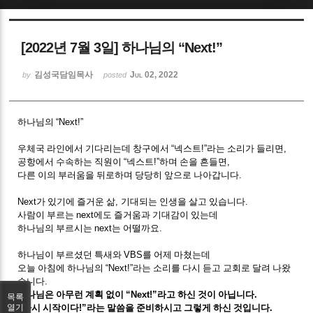
Sketchbook5, 스케치북5
[2022년 7월 3일] 하나님의 “Next!”
김성국담임목사
Jul 02, 2022
by
posted
하나님의
“Next!”
Sketchbook5, 스케치북5
우체국 라인에서 기다리는데 창구에서
“
넥스트
!”
라는 소리가 들리면
,
공항에서 수속하는 직원이
“
넥스트
!”
하며 손을 흔들면
,
다른 이의 부러움을 뒤로하며 당당히 앞으로 나아갑니다
.
Next
가 있기에 즐거운 삶
,
기대되는 인생을 살고 있습니다
.
사람이 부르는
next
에도 즐거움과 기대감이 있는데
하나님의 부르시는
next
는 어떨까요
.
하나님이 부르셨던 특새와
VBS
를 어제 마쳤는데
오늘 아침에 하나님의
“Next!”
라는 소리를 다시 듣고 교회로 달려 나왔
습니다
.
하나님은 아무런 계획 없이
“Next!”
라고 하신 것이 아닙니다
.
목록
“
다시 시작이다
!”
라는 말씀을 준비하시고 그렇게 하신 것입니다
.
열기