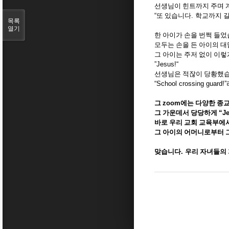
선생님이 힌트까지 주며
“
또 있습니다
.
학교까지 길
목록
열기
한 아이가 손을 번쩍 들
모두는 손을 든 아이의 
그 아이는 주저 없이 이
”Jesus!“
선생님은 적잖이 당황했
“School crossing guard!”
그
zoom
에는 다양한 종
그 가운데서 당당하게
“J
바로 우리 교회 교육부에
그 아이의 어머니로부터 
맞습니다
.
우리 자녀들의