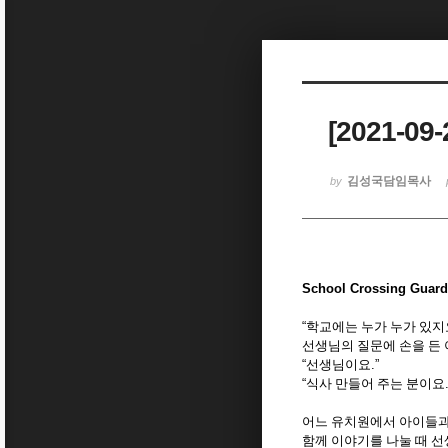
Sketchbook5, 스케치북5
[2021-09
Sketchbook5, 스케치북5
김성국담임목사
by
School Crossing Guard
“
학교에는 누가 누가 있지
선생님의 질문에 손을 든
“
선생님이요
.”
“
식사 만들어 주는 분이요
어느 유치원에서 아이들과
함께 이야기를 나눌 때 