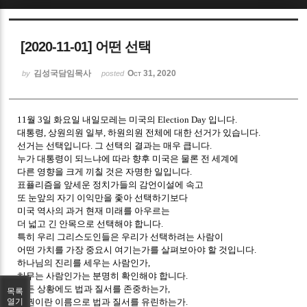
Sketchbook5, 스케치북5
[2020-11-01] 어떤 선택
김성국담임목사
Oct 31, 2020
by
posted
11월 3일 화요일 내일모레는 미국의 Election Day 입니다.
Sketchbook5, 스케치북5
대통령, 상원의원 일부, 하원의원 전체에 대한 선거가 있습니다.
선거는 선택입니다. 그 선택의 결과는 매우 큽니다.
누가 대통령이 되느냐에 따라 향후 미국은 물론 전 세계에
다른 영향을 크게 끼칠 것은 자명한 일입니다.
표퓰리즘을 앞세운 정치가들의 감언이설에 속고
또 눈앞의 자기 이익만을 좇아 선택하기보다
미국 역사의 과거 현재 미래를 아우르는
더 넓고 긴 안목으로 선택해야 합니다.
특히 우리 그리스도인들은 우리가 선택하려는 사람이
어떤 가치를 가장 중요시 여기는가를 살펴보아야 할 것입니다.
하나님의 진리를 세우는 사람인가,
허무는 사람인가는 분명히 확인해야 합니다.
힘든 상황에도 법과 질서를 존중하는가,
목록
인권이란 이름으로 법과 질서를 유린하는가.
열기