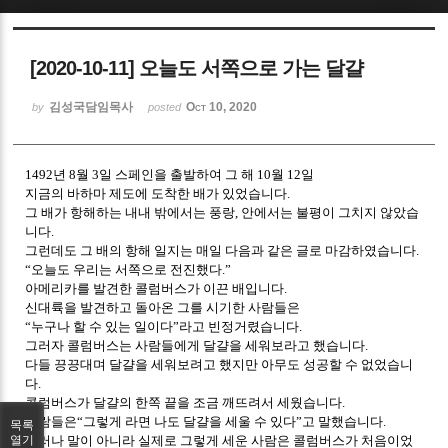
Sketchbook5, 스케치북5
[2020-10-11] 오늘도 서쪽으로 가는 달걀
김성국담임목사
Oct 10, 2020
by
posted
1492년 8월 3일 스페인을 출발하여 그 해 10월 12일
Sketchbook5, 스케치북5
지금의 바하마 제도에 도착한 배가 있었습니다.
그 배가 항해하는 내내 밖에서는 풍랑, 안에서는 불평이 그치지 않았습
니다.
그런데도 그 배의 항해 일지는 매일 다음과 같은 글로 마감하였습니다.
“오늘도 우리는 서쪽으로 전진했다.”
아메리카를 발견한 콜럼버스가 이끈 배입니다.
신대륙을 발견하고 돌아온 그를 시기한 사람들은
“누구나 할 수 있는 일이다”라고 빈정거렸습니다.
그러자 콜럼버스는 사람들에게 달걀을 세워보라고 했습니다.
다들 끙끙대며 달걀을 세워보려고 했지만 아무도 성공할 수 없었습니
다.
콜럼버스가 달걀의 한쪽 끝을 조금 깨뜨려서 세웠습니다.
사람들은“그렇게 라면 나도 달걀을 세울 수 있다”고 말했습니다.
목록
그러나 말이 아니라 실제로 그렇게 세운 사람은 콜럼버스가 처음이었
열기