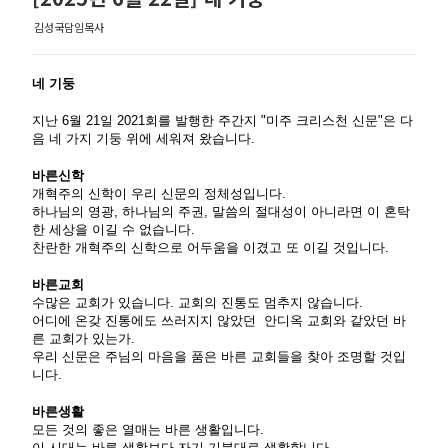
김성국담임목사
네
기둥
지난
6
월
21
일
2021
회를
발행한
주간지
"
미주
크리스천
신문
"
은
다
음
네
가지
기둥
위에
세워져
왔습니다
.
바른신학
개혁주의
신학이
우리
신문의
정체성입니다
.
하나님의
영광
,
하나님의
주권
,
말씀의
절대성이
아니라면
이
혼탁
한
세상을
이길
수
없습니다
.
찬란한
개혁주의
신학으로
어두움을
이겼고
또
이길
것입니다
.
바른교회
수많은
교회가
있습니다
.
교회의
진통도
멈추지
않습니다
.
어디에
온갖
진통에도
쓰러지지
않았던
안디옥
교회와
같았던
바
른
교회가
있는가
.
우리
신문은
주님의
마음을
품은
바른
교회들을
찾아
조명할
것입
니다
.
바른생활
모든
것의
좋은
열매는
바른
생활입니다
.
이
시대는
바른
생활보다
자기
기분대로
생활합니다
.