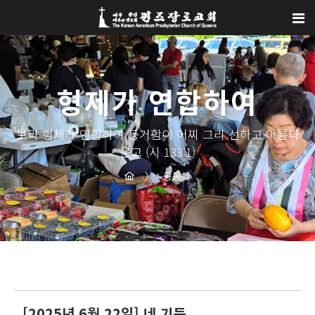
Sketchbook5, 스케치북5
Sketchbook5, 스케치북5
형제가 연합하여
보라 형제가 연합하여 동거함이 어찌 그리 선하고 아름다
운고 (시 133:1)
〉
공동체
[2025년 6월 22일] 네 기둥