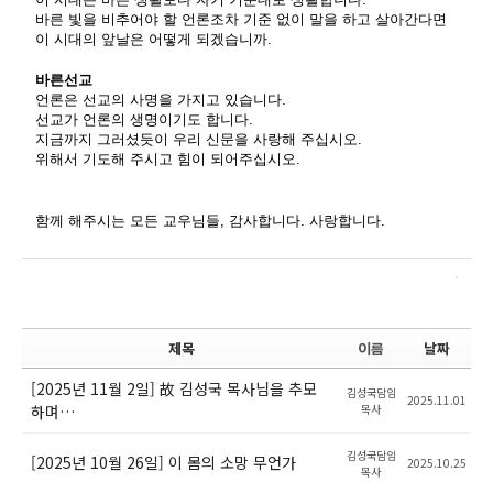
바른
빛을
비추어야
할
언론조차
기준
없이
말을
하고
살아간다면
이
시대의
앞날은
어떻게
되겠습니까
.
바른선교
언론은
선교의
사명을
가지고
있습니다
.
선교가
언론의
생명이기도
합니다
.
지금까지
그러셨듯이
우리
신문을
사랑해
주십시오
.
위해서
기도해
주시고
힘이
되어주십시오
.
함께
해주시는
모든
교우님들
,
감사합니다
.
사랑합니다
.
제목
이름
날짜
[2025년 11월 2일] 故 김성국 목사님을 추모
김성국담임
2025.11.01
하며…
목사
김성국담임
[2025년 10월 26일] 이 몸의 소망 무언가
2025.10.25
목사