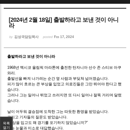
Sketchbook5, 스케치북5
[2024년 2월 18일] 출발하라고 보낸 것이 아니
라
김성국담임목사
Feb 17, 2024
by
posted
Sketchbook5, 스케치북5
출발하라고 보낸 것이 아니라
1968
년 멕시코 올림픽 마라톤에 출전한 탄자니아 선수 존 스티브 아쿠
와리
.
출발선을 빠져 나가려는 순간 옆 사람과 부딪쳐 넘어졌습니다
.
피가 많이 흐르는 큰 부상을 입었고 의료진들은 그만 뛰어야 한다고 했
습니다
.
그러나 그는 일어나 뛰었고 쓰러지면 또 다시 일어나 절뚝 거리며 달렸
습니다
.
날이 어두워 결승점에 도착한 그는 따듯한 환영을 받았습니다
.
그리고 기자들의 질문도 받았습니다
.
“
부상을 입고도 왜 경기를 포기하지 않았습니끼
?”
목록
열기
그는 눈물과 미소로 대답했습니다
.