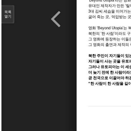
‘Beyond Utopia’
라는 영
유대인 제작자가 만든
‘
탈
3
대 김씨 세습을 이어가
목록
열기
굶어 죽는 곳
,
억압받는 곳
영화
‘Beyond Utopia’
는 
북한의
‘
한 사람
’
이라도 구
그 영화에 등장하는 이들
그 영화의 출연과 제작의
북한 주민이 자기들이 있
자기들이 사는 곳을 유토
그러나 유토피아는 이 세
더 늦기 전에 한 사람이
곧 천국으로 이끌어야 
“
한 사람이 한 사람을 길