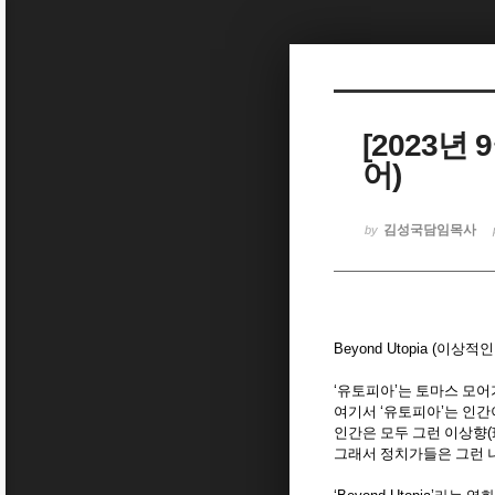
Sketchbook5, 스케치북5
[2023년 
어)
Sketchbook5, 스케치북5
김성국담임목사
by
Beyond Utopia (
이상적인
‘
유토피아
’
는 토마스 모
여기서
‘
유토피아
’
는 인간
인간은 모두 그런 이상향
(
그래서 정치가들은 그런 