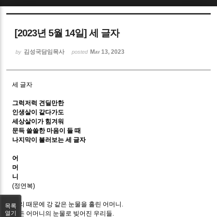
Sketchbook5, 스케치북5
[2023년 5월 14일] 세 글자
김성국담임목사
May 13, 2023
by
posted
세 글자
Sketchbook5, 스케치북5
그럭저럭 견딜만한
인생살이 같다가도
세상살이가 힘겨워
문득 쓸쓸한 마음이 들 때
나지막이 불러보는 세 글자
어
머
니
(
정연복
)
우리 때문에 강 같은 눈물을 흘린 어머니
.
목록
모든 어머니의 눈물로 빚어진 우리들
.
열기