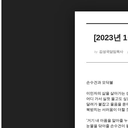
Sketchbook5, 스케치북5
[2023년
Sketchbook5, 스케치북5
김성국담임목사
by
손수건과 모닥불
이민자의 삶을 살아가는 
어디 가서 실컷 울고도 
달려가 붙잡고 울음을 쏟
북받치는 서러움이 더할
‘
거기 내 아픔을 알아줄 
눈물을 닦아줄 손수건이