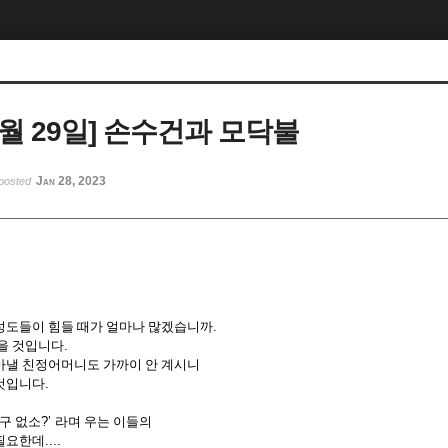
 1월 29일] 손수건과 모닥불
Jan 28, 2023
posted
성도들이 힘들 때가 얼마나 많겠습니까
.
싶을 것입니다
.
아낼 친정어머니도 가까이 안 계시니
 것입니다
.
누구 없소
?’
라며 우는 이들의
 필요한데
....