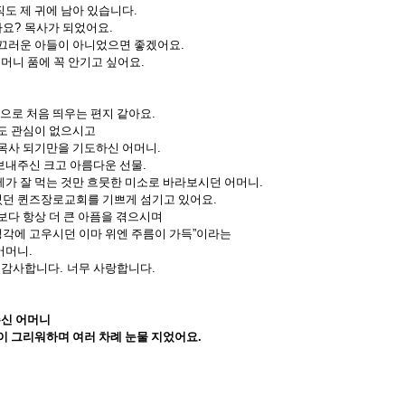
직도 제 귀에 남아 있습니다
.
까요
?
목사가 되었어요
.
부끄러운 아들이 아니었으면 좋겠어요
.
어머니 품에 꼭 안기고 싶어요
.
으로 처음 띄우는 편지 같아요
.
것도 관심이 없으시고
 목사 되기만을 기도하신 어머니
.
보내주신 크고 아름다운 선물
.
제가 잘 먹는 것만 흐뭇한 미소로 바라보시던 어머니
.
셨던 퀸즈장로교회를 기쁘게 섬기고 있어요
.
보다 항상 더 큰 아픔을 겪으시며
생각에 고우시던 이마 위엔 주름이 가득
”
이라는
어머니
.
 감사합니다
.
너무 사랑합니다
.
주신 어머니
이 그리워하며 여러 차례 눈물 지었어요
.