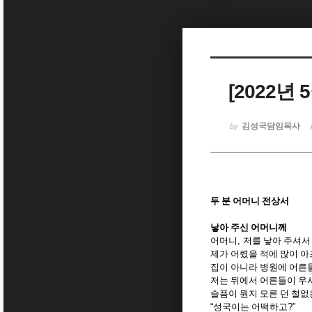
Sketchbook5, 스케치북5
[2022년
Sketchbook5, 스케치북5
김성국담임목사
by
두 분 어머니 전상서
낳아 주신 어머니께
어머니
,
저를 낳아 주셔서
제가 어렸을 적에 많이 아
집이 아니라 병원에 어른
저는 뒤에서 어른들이 우
슬픔이 뭔지 모른 던 철
“
성국이는 어떡하고
?”