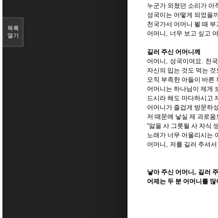
누군가 외쳤던 소리가 아
성국이는 어떻게 되었을
천국가서 어머니 뵐 때 
목록
어머니
,
너무 보고 싶고 
열기
길러 주신 어머니께
어머니
,
성국이여요
.
천국
자신의 입는 것도 먹는 
오직 부족한 아들이 바른
어머니는 하나님이 제게 
드시라 해도 마다하시고 
어머니가 즐겁게 방문하
저 때문에 낳실 제 괴로움
“
앓을 사 그릇될 사 자식 
노래가 너무 어울리시는 
어머니
,
저를 길러 주셔서
낳아 주신 어머니
,
길러 
어제는 두 분 어머니를 많