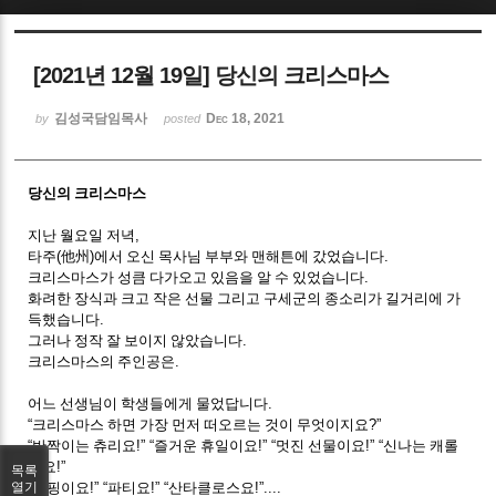
Sketchbook5, 스케치북5
[2021년 12월 19일] 당신의 크리스마스
김성국담임목사
Dec 18, 2021
by
posted
당신의 크리스마스
Sketchbook5, 스케치북5
지난 월요일 저녁
,
타주
(
他州
)
에서 오신 목사님 부부와 맨해튼에 갔었습니다
.
크리스마스가 성큼 다가오고 있음을 알 수 있었습니다
.
화려한 장식과 크고 작은 선물 그리고 구세군의 종소리가 길거리에 가
득했습니다
.
그러나 정작 잘 보이지 않았습니다
.
크리스마스의 주인공은
.
어느 선생님이 학생들에게 물었답니다
.
“
크리스마스 하면 가장 먼저 떠오르는 것이 무엇이지요
?”
“
반짝이는 츄리요
!” “
즐거운 휴일이요
!” “
멋진 선물이요
!” “
신나는 캐롤
이요
!”
목록
“
쇼핑이요
!” “
파티요
!” “
산타클로스요
!”....
열기