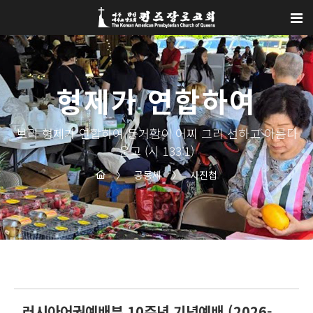
Sketchbook5, 스케치북5
Sketchbook5, 스케치북5
형제가 연합하여
보라 형제가 연합하여 동거함이 어찌 그리 선하고 아름다
운고 (시 133:1)
〉
공동체
〉
사진첩
러시아어권예배부 10주년 기념예배 (2026-