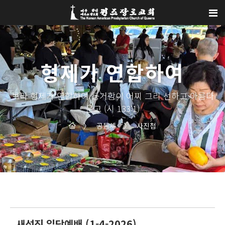
Sketchbook5, 스케치북5
Sketchbook5, 스케치북5
형제가 연합하여
보라 형제가 연합하여 동거함이 어찌 그리 선하고 아름다
운고 (시 133:1)
〉
공동체
〉
사진첩
새성진 입당예배 (1-4-2026)