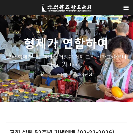
Sketchbook5, 스케치북5
Sketchbook5, 스케치북5
형제가 연합하여
보라 형제가 연합하여 동거함이 어찌 그리 선하고 아름다
운고 (시 133:1)
〉
공동체
〉
사진첩
교회 설립 52주년 기념예배 (02-22-2026)