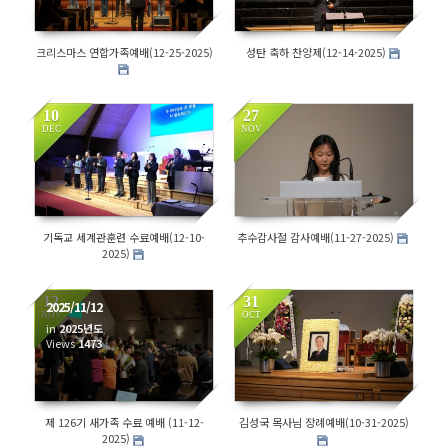
크리스마스 연합가족예배(12-25-2025)
성탄 축하 찬양제(12-14-2025)
10
27
DEC
NOV
1501
1428
기독교 세계관훈련 수료예배(12-10-
추수감사절 감사예배(11-27-2025)
2025)
12
31
2025/11/12
NOV
OCT
in
2025년도
1749
Views
1473
제 126기 새가족 수료 예배 (11-12-
김성국 목사님 장례예배(10-31-2025)
2025)