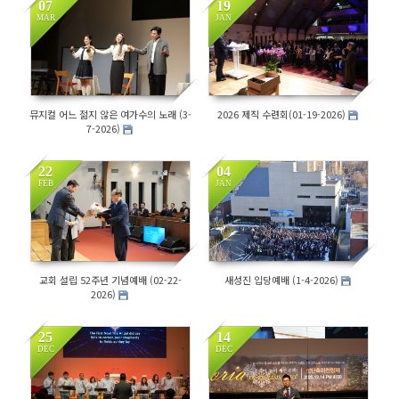
07
19
MAR
JAN
392
341
뮤지컬 어느 젊지 않은 여가수의 노래 (3-
2026 제직 수련회(01-19-2026)
7-2026)
22
04
FEB
JAN
138
339
교회 설립 52주년 기념예배 (02-22-
새성진 입당예배 (1-4-2026)
2026)
25
14
DEC
DEC
1646
1578