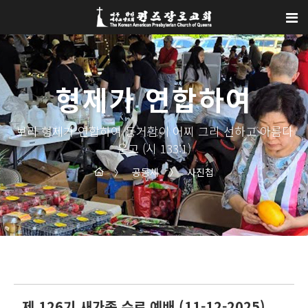
Sketchbook5, 스케치북5
Sketchbook5, 스케치북5
형제가 연합하여
보라 형제가 연합하여 동거함이 어찌 그리 선하고 아름다
운고 (시 133:1)
〉
공동체
〉
사진첩
제 126기 새가족 수료 예배 (11-12-2025)