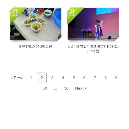
04
21
OCT
SEP
2035
1854
건축바자(10-04-2025)
킹덤미션 및 단기 선교 보고예배(09-21-
2025)
Prev
1
2
3
4
5
6
7
8
9
10
...
30
Next