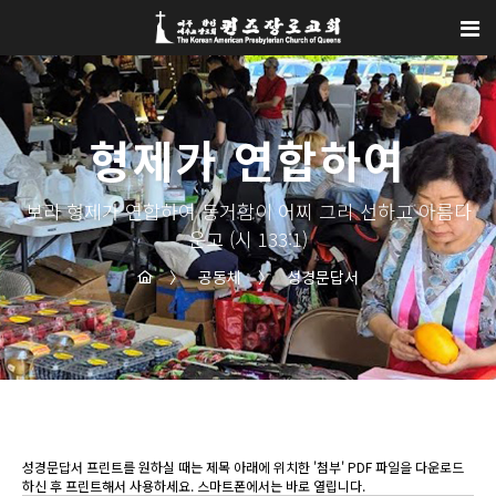
Sketchbook5, 스케치북5
Sketchbook5, 스케치북5
형제가 연합하여
보라 형제가 연합하여 동거함이 어찌 그리 선하고 아름다
운고 (시 133:1)
〉
공동체
〉
성경문답서
성경문답서 프린트를 원하실 때는 제목 아래에 위치한 '첨부' PDF 파일을 다운로드
하신 후 프린트해서 사용하세요. 스마트폰에서는 바로 열립니다.