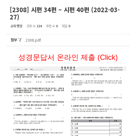
[2308] 시편 34편 ~ 시편 40편 (2022-03-
27)
교회행정
조회 수
134
추천 수
0
댓글
0
첨부
'
'
2308.pdf
2
성경문답서 온라인 제출 (Click)