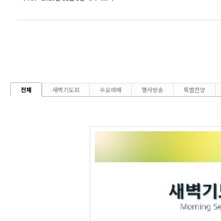
전체
새벽기도회
수요예배
행사방송
특별찬양