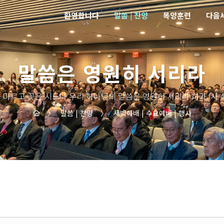
환영합니다
말씀 | 찬양
목양훈련
다음
말씀은 영원히 서리라
 마르고 꽃은 시드나 우리 하나님의 말씀은 영원히 서리라 하라 (사 40
〉
말씀 | 찬양
〉
새벽예배 | 수요예배 | 행사