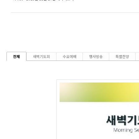
전체
새벽기도회
수요예배
행사방송
특별찬양