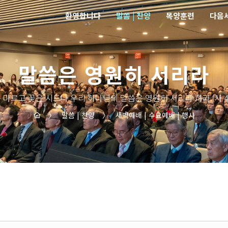
환영합니다
말씀 | 찬양
목양훈련
다음
말씀은 영원히 서리라
 마르고 꽃은 시드나 우리 하나님의 말씀은 영원히 서리라 하라 (사 40
〉
말씀 | 찬양
〉
새벽예배 | 수요예배 | 행사