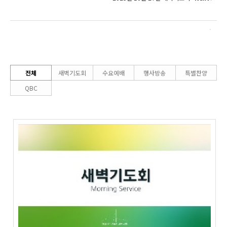
전체
새벽기도회
수요예배
행사방송
특별찬양
QBC