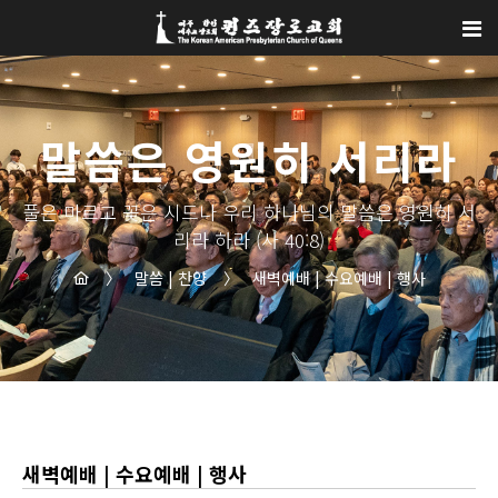
Sketchbook5, 스케치북5
Sketchbook5, 스케치북5
말씀은 영원히 서리라
풀은 마르고 꽃은 시드나 우리 하나님의 말씀은 영원히 서
리라 하라 (사 40:8)
〉
말씀 | 찬양
〉
새벽예배 | 수요예배 | 행사
새벽예배 | 수요예배 | 행사