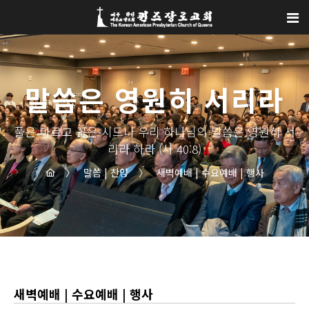
Sketchbook5, 스케치북5
Sketchbook5, 스케치북5
말씀은 영원히 서리라
풀은 마르고 꽃은 시드나 우리 하나님의 말씀은 영원히 서
리라 하라 (사 40:8)
〉
말씀 | 찬양
〉
새벽예배 | 수요예배 | 행사
새벽예배 | 수요예배 | 행사