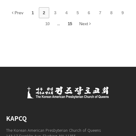
Prev
1
2
3
4
5
6
7
8
9
10
...
15
Next
KAPCQ
The Korean American Presbyterian Church of Queens
143-17 Franklin Ave. Flushing, NY 11355