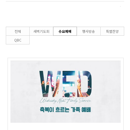
전체
새벽기도회
수요예배
행사방송
특별찬양
QBC