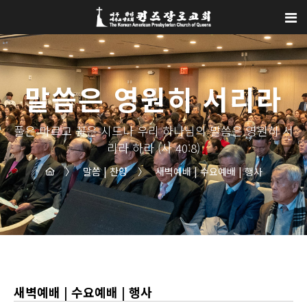
Sketchbook5, 스케치북5
Sketchbook5, 스케치북5
말씀은 영원히 서리라
풀은 마르고 꽃은 시드나 우리 하나님의 말씀은 영원히 서
리라 하라 (사 40:8)
〉
말씀 | 찬양
〉
새벽예배 | 수요예배 | 행사
새벽예배 | 수요예배 | 행사